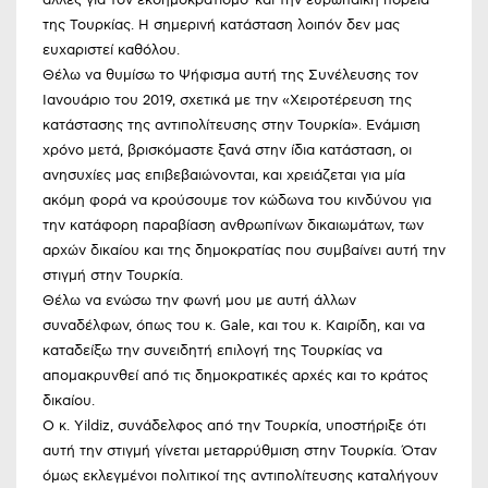
της Τουρκίας. Η σημερινή κατάσταση λοιπόν δεν μας
ευχαριστεί καθόλου.
Θέλω να θυμίσω το Ψήφισμα αυτή της Συνέλευσης τον
Ιανουάριο του 2019, σχετικά με την «Χειροτέρευση της
κατάστασης της αντιπολίτευσης στην Τουρκία». Ενάμιση
χρόνο μετά, βρισκόμαστε ξανά στην ίδια κατάσταση, οι
ανησυχίες μας επιβεβαιώνονται, και χρειάζεται για μία
ακόμη φορά να κρούσουμε τον κώδωνα του κινδύνου για
την κατάφορη παραβίαση ανθρωπίνων δικαιωμάτων, των
αρχών δικαίου και της δημοκρατίας που συμβαίνει αυτή την
στιγμή στην Τουρκία.
Θέλω να ενώσω την φωνή μου με αυτή άλλων
συναδέλφων, όπως του κ. Gale, και του κ. Καιρίδη, και να
καταδείξω την συνειδητή επιλογή της Τουρκίας να
απομακρυνθεί από τις δημοκρατικές αρχές και το κράτος
δικαίου.
Ο κ. Yildiz, συνάδελφος από την Τουρκία, υποστήριξε ότι
αυτή την στιγμή γίνεται μεταρρύθμιση στην Τουρκία. Όταν
όμως εκλεγμένοι πολιτικοί της αντιπολίτευσης καταλήγουν