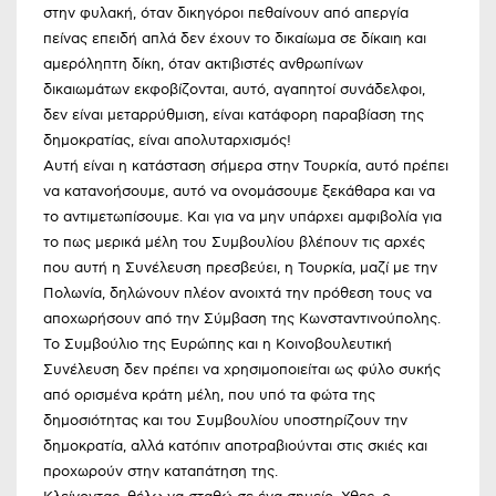
στην φυλακή, όταν δικηγόροι πεθαίνουν από απεργία
πείνας επειδή απλά δεν έχουν το δικαίωμα σε δίκαιη και
αμερόληπτη δίκη, όταν ακτιβιστές ανθρωπίνων
δικαιωμάτων εκφοβίζονται, αυτό, αγαπητοί συνάδελφοι,
δεν είναι μεταρρύθμιση, είναι κατάφορη παραβίαση της
δημοκρατίας, είναι απολυταρχισμός!
Αυτή είναι η κατάσταση σήμερα στην Τουρκία, αυτό πρέπει
να κατανοήσουμε, αυτό να ονομάσουμε ξεκάθαρα και να
το αντιμετωπίσουμε. Και για να μην υπάρχει αμφιβολία για
το πως μερικά μέλη του Συμβουλίου βλέπουν τις αρχές
που αυτή η Συνέλευση πρεσβεύει, η Τουρκία, μαζί με την
Πολωνία, δηλώνουν πλέον ανοιχτά την πρόθεση τους να
αποχωρήσουν από την Σύμβαση της Κωνσταντινούπολης.
Το Συμβούλιο της Ευρώπης και η Κοινοβουλευτική
Συνέλευση δεν πρέπει να χρησιμοποιείται ως φύλο συκής
από ορισμένα κράτη μέλη, που υπό τα φώτα της
δημοσιότητας και του Συμβουλίου υποστηρίζουν την
δημοκρατία, αλλά κατόπιν αποτραβιούνται στις σκιές και
προχωρούν στην καταπάτηση της.