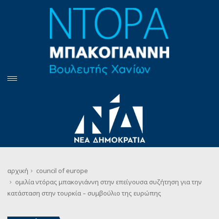
αρχική
council of europe
ομιλία ντόρας μπακογιάννη στην επείγουσα συζήτηση για την
κατάσταση στην τουρκία – συμβούλιο της ευρώπης