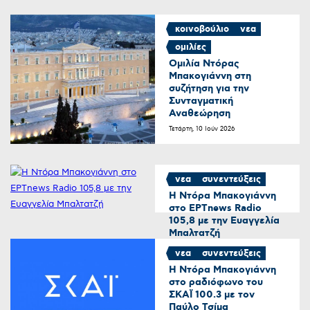
κοινοβούλιο
νεα
ομιλίες
Oμιλία Ντόρας
Μπακογιάννη στη
συζήτηση για την
Συνταγματική
Αναθεώρηση
Τετάρτη, 10 Ιούν 2026
νεα
συνεντεύξεις
Η Ντόρα Μπακογιάννη
στο ΕΡΤnews Radio
105,8 με την Ευαγγελία
Μπαλτατζή
Πέμπτη, 30 Απρ 2026
νεα
συνεντεύξεις
Η Ντόρα Μπακογιάννη
στο ραδιόφωνο του
ΣΚΑΪ 100.3 με τον
Παύλο Τσίμα