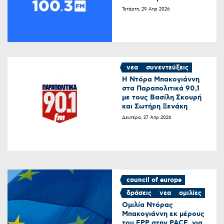
Τετάρτη, 29 Απρ 2026
νεα
συνεντεύξεις
Η Ντόρα Μπακογιάννη
στα Παραπολιτικά 90,1
με τους Βασίλη Σκουρή
και Σωτήρη Ξενάκη
Δευτέρα, 27 Απρ 2026
council of europe
δράσεις
νεα
ομιλίες
Ομιλία Ντόρας
Μπακογιάννη εκ μέρους
του EPP στην PACE, για