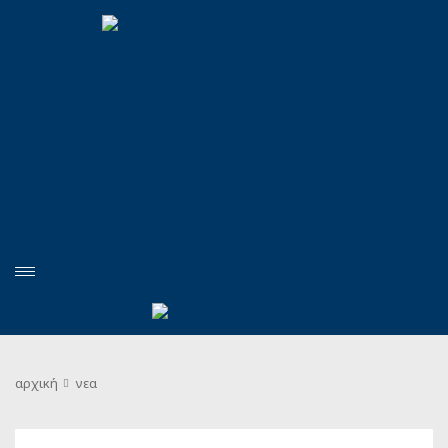
αρχική
νεα