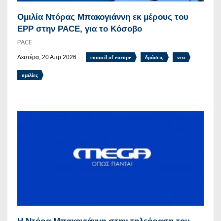
Ομιλία Ντόρας Μπακογιάννη εκ μέρους του
EPP στην PACE, για το Κόσοβο
PACE
Δευτέρα, 20 Απρ 2026
council of europe
δράσεις
νεα
ομιλίες