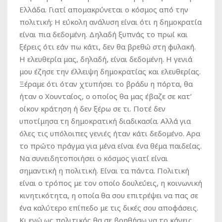
Ελλάδα. Γιατί απομακρύνεται ο κόσμος από την
πολιτική; Η εύκολη ανάλυση είναι ότι η δημοκρατία
είναι πια δεδομένη. Δηλαδή ξυπνάς το πρωί και
ξέρεις ότι εάν πω κάτι, δεν θα βρεθώ στη φυλακή.
Η ελευθερία μας, δηλαδή, είναι δεδομένη. Η γενιά
μου έζησε την έλλειψη δημοκρατίας και ελευθερίας.
Ξέραμε ότι όταν χτυπήσει το βράδυ η πόρτα, θα
ήταν ο Χουνταίος, ο οποίος θα μας έβαζε σε κατ’
οίκον κράτηση ή δεν ξέρω σε τι. Ποτέ δεν
υποτίμησα τη δημοκρατική διαδικασία. Αλλά για
όλες τις υπόλοιπες γενιές ήταν κάτι δεδομένο. Αρα
το πρώτο πράγμα για μένα είναι ένα θέμα παιδείας.
Να συνειδητοποιήσει ο κόσμος γιατί είναι
σημαντική η πολιτική. Είναι τα πάντα. Πολιτική
είναι ο τρόπος με τον οποίο δουλεύεις, η κοινωνική
κινητικότητα, η οποία θα σου επιτρέψει να πας σε
ένα καλύτερο επίπεδο με τις δικές σου αποφάσεις.
Κι εγώ ως πολιτικός θα σε βοηθήσω να το κάνεις.