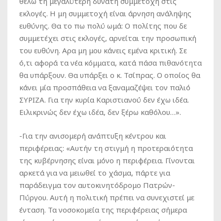
θέλω τη μεγαλύτερη δυνατή συμμετοχή στις
εκλογές. Η μη συμμετοχή είναι άρνηση ανάληψης
ευθύνης. Θα το πω πολύ ωμά: Ο πολίτης που δε
συμμετέχει στις εκλογές, αρνείται την προσωπική
του ευθύνη. Αρα μη μου κάνεις εμένα κριτική. Σε
ό,τι αφορά τα νέα κόμματα, κατά πάσα πιθανότητα
θα υπάρξουν. Θα υπάρξει ο κ. Τσίπρας. Ο οποίος θα
κάνει μία προσπάθεια να ξαναμαζέψει τον παλιό
ΣΥΡΙΖΑ. Για την κυρία Καριστιανού δεν έχω ιδέα.
Ειλικρινώς δεν έχω ιδέα, δεν ξέρω καθόλου…».
-Για την ανισομερή ανάπτυξη κέντρου και
περιφέρειας: «Αυτήν τη στιγμή η προτεραιότητα
της κυβέρνησης είναι μόνο η περιφέρεια. Γίνονται
αρκετά για να μειωθεί το χάσμα, πάρτε για
παράδειγμα τον αυτοκινητόδρομο Πατρών-
Πύργου. Αυτή η πολιτική πρέπει να συνεχιστεί με
ένταση. Τα νοσοκομεία της περιφέρειας σήμερα