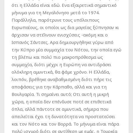
ότι η Ελλάδα είναι εδώ. Ενα εξαιρετικά σημαντικό
μήνυμα για τη Μεγαλόνησο μετά το 1974.
Παράλληλα, παρότρυνε τους υπόλοιπους
Ευρωπαίους, οι οποίοι ως δια μαγείας ξύπνησαν κι
άρχισαν να στέλνουν ενισχύσεις -ακόμη και ο
Ισπανός Σάντσες. Αρα δημιουργήθηκε γύρω από
την Κύπρο μία συμμαχία του Νότου, την οποία εγώ
τη βλέπω και πολύ πιο μακροπρόθεσμα ως
συμμαχία, διότι μέχρι η Ευρώπη να αντιδράσει
ολόκληρη αμυντικά, θα φάμε χρόνο. Η Ελλάδα,
λοιπόν, βρέθηκε αναβαθμισμένη διότι πήρε τις
αποφάσεις για την Κάρπαθο, αλλά και για τη
Βουλγαρία. Τι σημαίνει αυτό; Οτι αυτή η μικρή
χώρα, η οποία δεν επένδυσε ποτέ σε επιθετικά
όπλα, αλλά πάντοτε σε αμυντικά, σήμερα που
απειλείται έχει τη δυνατότητα να προστατεύσει
και τον Νότο και τον Βορρά. Το μήνυμα είναι πάρα
πολύ ισχυρό διότι σε αντίθεση με εμάς, η Τουρκία