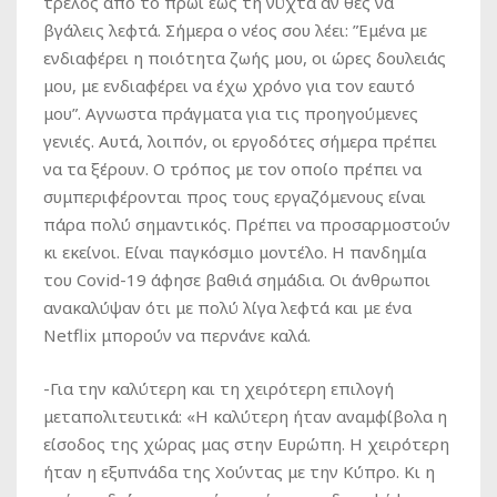
τρελός από το πρωί έως τη νύχτα αν θες να
βγάλεις λεφτά. Σήμερα ο νέος σου λέει: ”Εμένα με
ενδιαφέρει η ποιότητα ζωής μου, οι ώρες δουλειάς
μου, με ενδιαφέρει να έχω χρόνο για τον εαυτό
μου”. Αγνωστα πράγματα για τις προηγούμενες
γενιές. Αυτά, λοιπόν, οι εργοδότες σήμερα πρέπει
να τα ξέρουν. Ο τρόπος με τον οποίο πρέπει να
συμπεριφέρονται προς τους εργαζόμενους είναι
πάρα πολύ σημαντικός. Πρέπει να προσαρμοστούν
κι εκείνοι. Είναι παγκόσμιο μοντέλο. Η πανδημία
του Covid-19 άφησε βαθιά σημάδια. Οι άνθρωποι
ανακαλύψαν ότι με πολύ λίγα λεφτά και με ένα
Netflix μπορούν να περνάνε καλά.
-Για την καλύτερη και τη χειρότερη επιλογή
μεταπολιτευτικά: «Η καλύτερη ήταν αναμφίβολα η
είσοδος της χώρας μας στην Ευρώπη. Η χειρότερη
ήταν η εξυπνάδα της Χούντας με την Κύπρο. Κι η