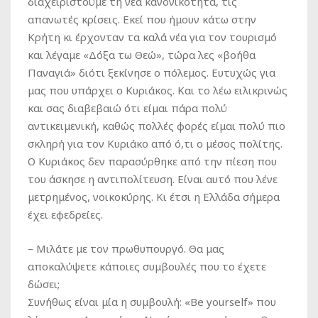
διαχειριστούμε τη νέα κανονικότητα, τις
απανωτές κρίσεις. Εκεί που ήμουν κάτω στην
Κρήτη κι έρχονταν τα καλά νέα για τον τουρισμό
και λέγαμε «Δόξα τω Θεώ», τώρα λες «βοήθα
Παναγιά» διότι ξεκίνησε ο πόλεμος. Ευτυχώς για
μας που υπάρχει ο Κυριάκος. Και το λέω ειλικρινώς
και σας διαβεβαιώ ότι είμαι πάρα πολύ
αντικειμενική, καθώς πολλές φορές είμαι πολύ πιο
σκληρή για τον Κυριάκο από ό,τι ο μέσος πολίτης.
Ο Κυριάκος δεν παρασύρθηκε από την πίεση που
του άσκησε η αντιπολίτευση. Είναι αυτό που λένε
μετρημένος, νοικοκύρης. Κι έτσι η Ελλάδα σήμερα
έχει εφεδρείες.
– Μιλάτε με τον πρωθυπουργό. Θα μας
αποκαλύψετε κάποιες συμβουλές που το έχετε
δώσει;
Συνήθως είναι μία η συμβουλή: «Be yourself» που