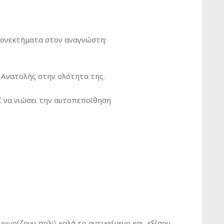
εονεκτήματα στον αναγνώστη:
ς Ανατολής στην ολότητα της.
ί να νιώσει την αυτοπεποίθηση
νωρίζουν πολύ καλά το αντικείμενο και, εξίσου