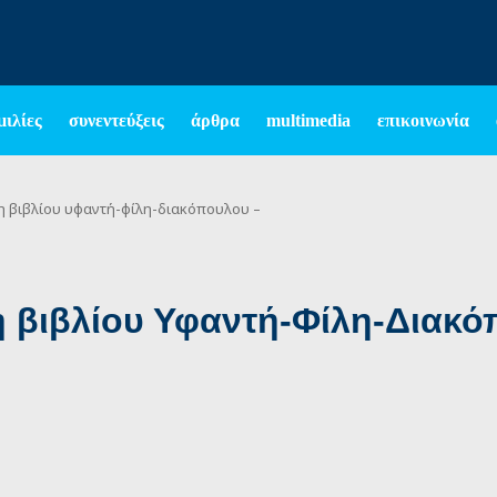
μιλίες
συνεντεύξεις
άρθρα
multimedia
επικοινωνία
η βιβλίου υφαντή-φίλη-διακόπουλου –
 βιβλίου Υφαντή-Φίλη-Διακό