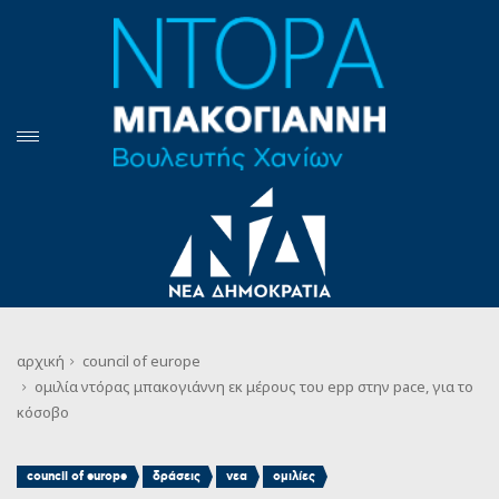
αρχική
council of europe
ομιλία ντόρας μπακογιάννη εκ μέρους του epp στην pace, για το
κόσοβο
,
,
,
council of europe
δράσεις
νεα
ομιλίες