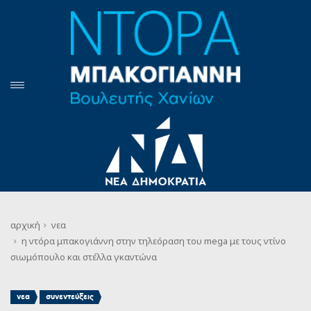
αρχική
νεα
η ντόρα μπακογιάννη στην τηλεόραση του mega με τους ντίνο
σιωμόπουλο και στέλλα γκαντώνα
,
νεα
συνεντεύξεις