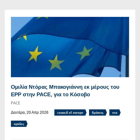
Ομιλία Ντόρας Μπακογιάννη εκ μέρους του
EPP στην PACE, για το Κόσοβο
PACE
Δευτέρα, 20 Απρ 2026
council of europe
δράσεις
νεα
ομιλίες