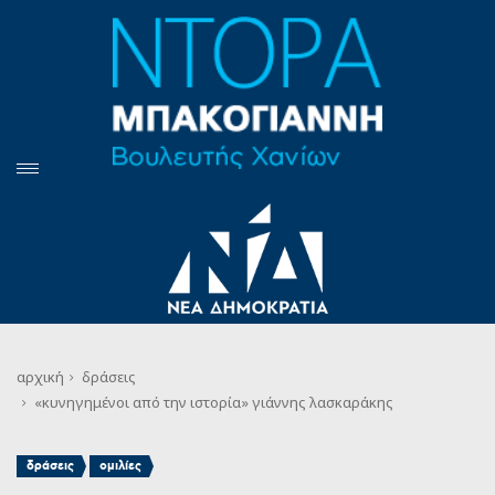
αρχική
δράσεις
«κυνηγημένοι από την ιστορία» γιάννης λασκαράκης
,
δράσεις
ομιλίες