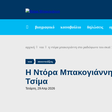
βιογραφικό
κοινοβούλιο
δηλώσεις
ο
αρχική
νεα
η ντόρα μπακογιάννη στο ραδιόφωνο του σκαϊ 1
,
νεα
συνεντεύξεις
Η Ντόρα Μπακογιάννη 
Τσίμα
Τετάρτη, 29 Απρ 2026