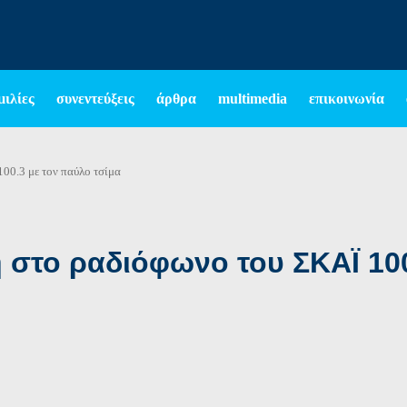
μιλίες
συνεντεύξεις
άρθρα
multimedia
επικοινωνία
00.3 με τον παύλο τσίμα
στο ραδιόφωνο του ΣΚΑΪ 100