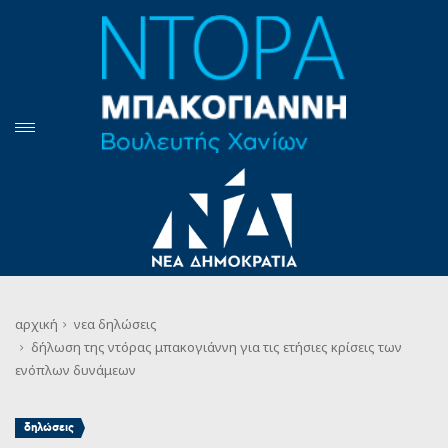
αρχική
νεα
δηλώσεις
δήλωση της ντόρας μπακογιάννη για τις ετήσιες κρίσεις των
ενόπλων δυνάμεων
δηλώσεις