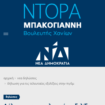
αρχική
νεα
δηλώσεις
δήλωση για τις τελευταίες εξελίξεις στην πγδμ
δηλώσεις