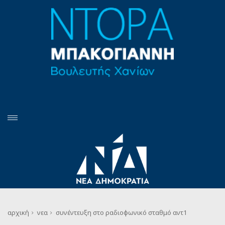
αρχική
νεα
συνέντευξη στο ραδιοφωνικό σταθμό αντ1