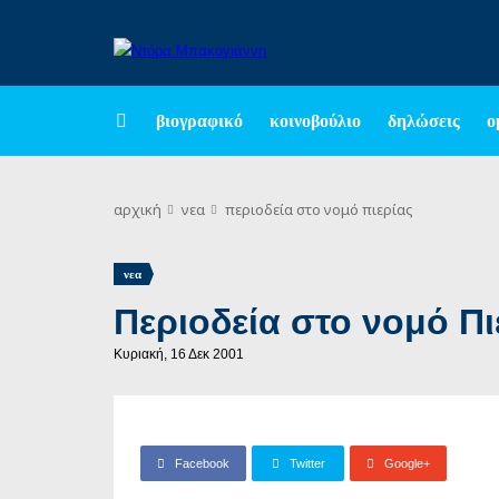
βιογραφικό
κοινοβούλιο
δηλώσεις
ο
αρχική
νεα
περιοδεία στο νομό πιερίας
νεα
Περιοδεία στο νομό Πι
Κυριακή, 16 Δεκ 2001
Facebook
Twitter
Google+