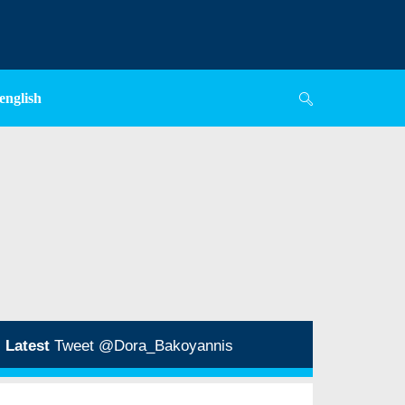
english
Latest
Tweet @Dora_Bakoyannis