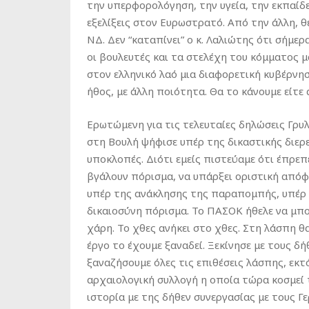
την υπερφορολόγηση, την υγεία, την εκπαίδ
εξελίξεις στον Ευρωστρατό. Από την άλλη, θ
ΝΔ. Δεν “καταπίνει” ο κ. Λαλιώτης ότι σήμερ
οι βουλευτές και τα στελέχη του κόμματος μ
στον ελληνικό λαό μια διαφορετική κυβέρνη
ήθος, με άλλη ποιότητα. Θα το κάνουμε είτε α
Ερωτώμενη για τις τελευταίες δηλώσεις Γρυ
στη Βουλή ψήφισε υπέρ της δικαστικής διερ
υποκλοπές. Διότι εμείς πιστεύαμε ότι έπρεπε
βγάλουν πόρισμα, να υπάρξει οριστική απόφ
υπέρ της ανάκλησης της παραπομπής, υπέρ τ
δικαιοσύνη πόρισμα. Το ΠΑΣΟΚ ήθελε να μπο
χάρη. Το χθες ανήκει στο χθες. Στη λάσπη θ
έργο το έχουμε ξαναδεί. Ξεκίνησε με τους δή
ξαναζήσουμε όλες τις επιθέσεις λάσπης, εκ
αρχαιολογική συλλογή η οποία τώρα κοσμεί τ
ιστορία με της δήθεν συνεργασίας με τους 