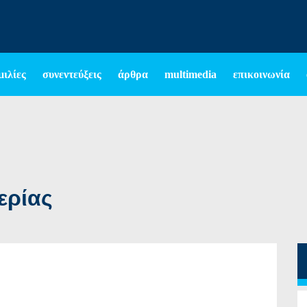
μιλίες
συνεντεύξεις
άρθρα
multimedia
επικοινωνία
ερίας