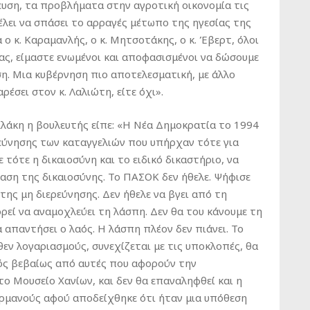
ευση, τα προβλήματα στην αγροτική οικονομία τις
έλει να σπάσει το αρραγές μέτωπο της ηγεσίας της
α ο κ. Καραμανλής, ο κ. Μητσοτάκης, ο κ. Έβερτ, όλοι
ας, είμαστε ενωμένοι και αποφασισμένοι να δώσουμε
ση. Μια κυβέρνηση πιο αποτελεσματική, με άλλο
ρέσει στον κ. Λαλιώτη, είτε όχι».
λλάκη η βουλευτής είπε: «Η Νέα Δημοκρατία το 1994
εύνησης των καταγγελιών που υπήρχαν τότε για
 τότε η δικαιοσύνη και το ειδικό δικαστήριο, να
αση της δικαιοσύνης. Το ΠΑΣΟΚ δεν ήθελε. Ψήφισε
ης μη διερεύνησης. Δεν ήθελε να βγει από τη
ρεί να αναμοχλεύει τη λάσπη. Δεν θα του κάνουμε τη
α απαντήσει ο λαός. Η λάσπη πλέον δεν πιάνει. Το
θεν λογαριασμούς, συνεχίζεται με τις υποκλοπές, θα
τός βεβαίως από αυτές που αφορούν την
ο Μουσείο Χανίων, και δεν θα επαναληφθεί και η
Γερμανούς αφού αποδείχθηκε ότι ήταν μια υπόθεση