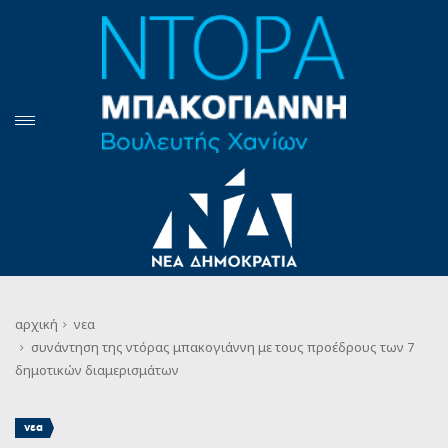
αρχική
νεα
συνάντηση της ντόρας μπακογιάννη με τους προέδρους των 7
δημοτικών διαμερισμάτων
νεα