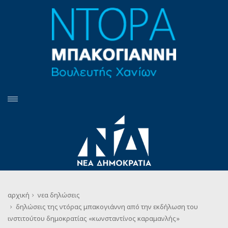
αρχική
νεα
δηλώσεις
δηλώσεις της ντόρας μπακογιάννη από την εκδήλωση του
ινστιτούτου δημοκρατίας «κωνσταντίνος καραμανλής»