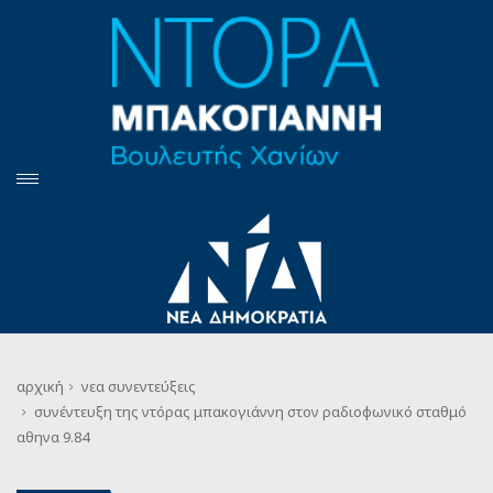
αρχική
νεα
συνεντεύξεις
συνέντευξη της ντόρας μπακογιάννη στον ραδιοφωνικό σταθμό
αθηνα 9.84