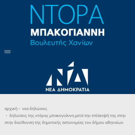
αρχική
νεα
δηλώσεις
δηλώσεις της ντόρας μπακογιάννη μετά την επίσκεψή της στην
στην διεύθυνση της δημοτικής αστυνομίας του δήμου αθηναίων