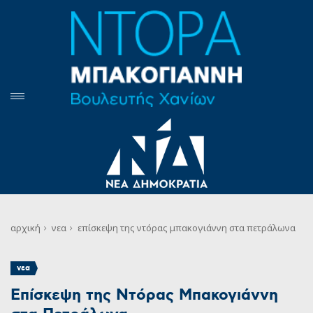
αρχική
νεα
επίσκεψη της ντόρας μπακογιάννη στα πετράλωνα
νεα
Επίσκεψη της Ντόρας Μπακογιάννη