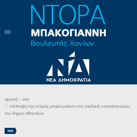
αρχική
νεα
επίσκεψη της ντόρας μπακογιάννη στις παιδικές κατασκηνώσεις
του δήμου αθηναίων
νεα