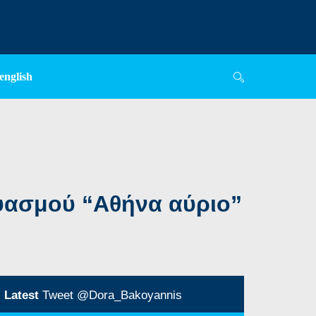
english
υασμού “Αθήνα αύριο”
Latest
Tweet @Dora_Bakoyannis