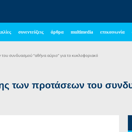
μιλίες
συνεντεύξεις
άρθρα
multimedia
επικοινωνία
του συνδυασμού “αθήνα αύριο” για το κυκλοφοριακό
ς των προτάσεων του συνδ