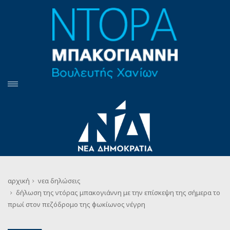
αρχική
νεα
δηλώσεις
δήλωση της ντόρας μπακογιάννη με την επίσκεψη της σήμερα το
πρωί στον πεζόδρομο της φωκίωνος νέγρη