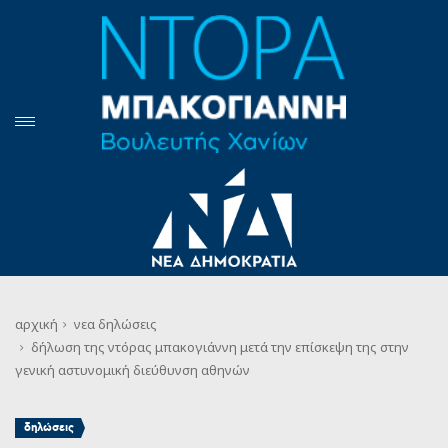
αρχική
νεα
δηλώσεις
δήλωση της ντόρας μπακογιάννη μετά την επίσκεψη της στην
γενική αστυνομική διεύθυνση αθηνών
δηλώσεις