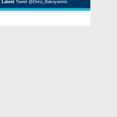
Latest
Tweet @Dora_Bakoyannis