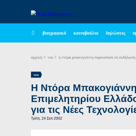
βιογραφικό
κοινοβούλιο
δηλώσεις
ο
αρχική
νεα
η ντόρα μπακογιάννη παρουσίασε σε εκδήλωση το
νεα
Η Ντόρα Μπακογιάννη
Επιμελητηρίου Ελλάδο
για τις Νέες Τεχνολογί
Τρίτη, 24 Σεπ 2002