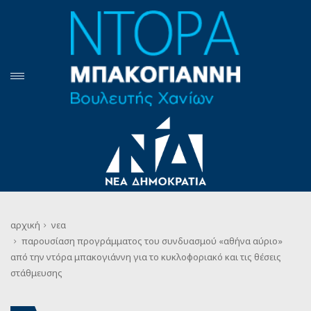
αρχική
νεα
παρουσίαση προγράμματος του συνδυασμού «αθήνα αύριο»
από την ντόρα μπακογιάννη για το κυκλοφοριακό και τις θέσεις
στάθμευσης