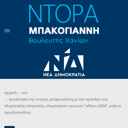
αρχική
νεα
συνάντηση της ντόρας μπακογιάννη με την πρόεδρο της
ολυμπιακής επιτροπής ολυμπιακών αγώνων “αθήνα 2004”, γιάννα
αγγελοπούλου