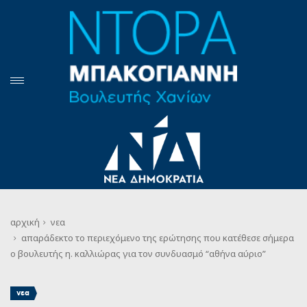
αρχική
νεα
απαράδεκτο το περιεχόμενο της ερώτησης που κατέθεσε σήμερα
ο βουλευτής η. καλλιώρας για τον συνδυασμό “αθήνα αύριο”
νεα