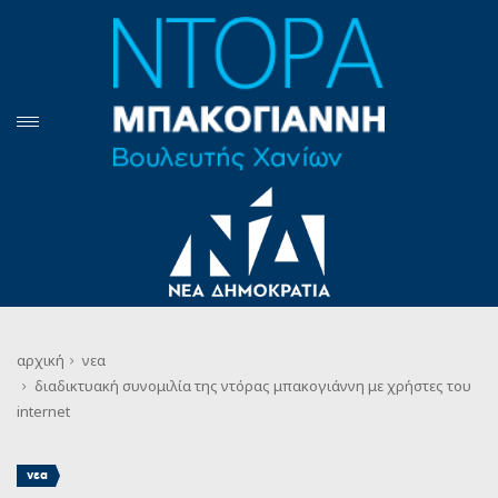
αρχική
νεα
διαδικτυακή συνομιλία της ντόρας μπακογιάννη με χρήστες του
internet
νεα