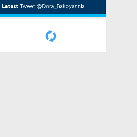
Latest
Tweet @Dora_Bakoyannis