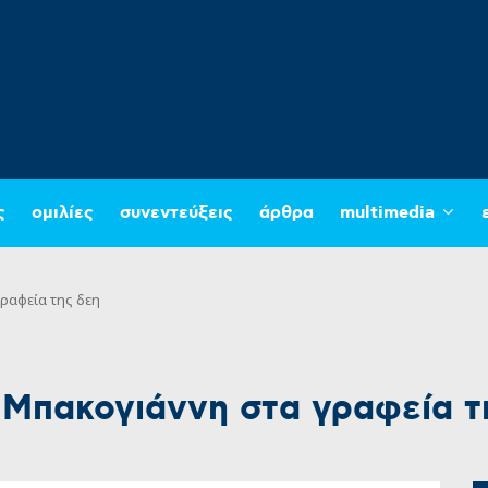
ς
ομιλίες
συνεντεύξεις
άρθρα
multimedia
ραφεία της δεη
 Μπακογιάννη στα γραφεία 