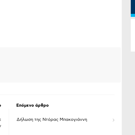
ο
Επόμενο άρθρο
ε
Δήλωση της Ντόρας Μπακογιάννη
ν