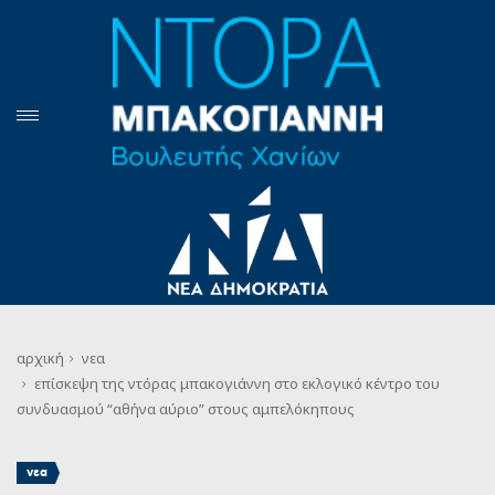
αρχική
νεα
επίσκεψη της ντόρας μπακογιάννη στο εκλογικό κέντρο του
συνδυασμού “αθήνα αύριο” στους αμπελόκηπους
νεα