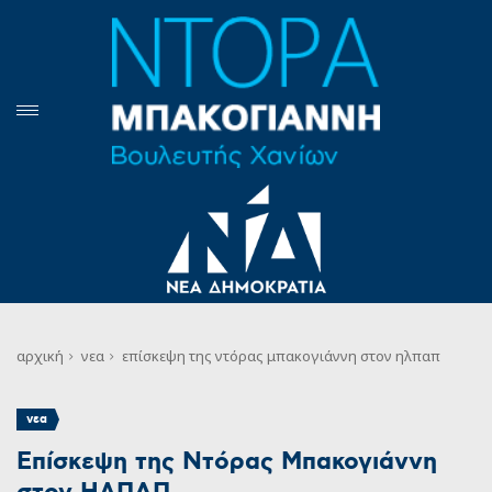
αρχική
νεα
επίσκεψη της ντόρας μπακογιάννη στον ηλπαπ
νεα
Επίσκεψη της Ντόρας Μπακογιάννη