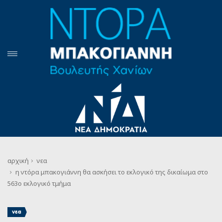
αρχική
νεα
η ντόρα μπακογιάννη θα ασκήσει το εκλογικό της δικαίωμα στο
563ο εκλογικό τμήμα
νεα