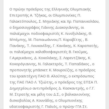
Ο πρώην πρόεδρος της Ελληνικής Ολυμπιακής
Επιτροπής Α. Τζήκας, οι Ολυμπιονίκες Π.
Γαλακτόπουλος, Σ. Μηγιάκης και Χρ. Παπανικολάου,
ο δημοσιογράφος Γιάννης Διακογιάννης, οι
παλαίμαχοι ποδοσφαιριστές Κ. Λινοξυλάκης, Θ.
Μπέμπης, Μ. Παπαιωάννου,Π. Καραβίτης , Β.
Πανάκης, Τ. Λουκανίδης, Γ. Κανάκης, Κ. Καραπατής,
οι παλαίμαχοι καλαθοσφαιριστές Β. Γκούμας,
Γ.Αμερικάνος, Δ. Κοκολάκης, Σ. Λαρεντζάκης, Κ.
Κοκορόγιαννης, Ν. Γαλακτερός, Τ. Παπαδάκος , ο
προπονητής μπάσκετ Κ. Μουρούζης, ο πρόεδρος
του ερασιτέχνη ΠΑΟ Θ. Αλούπης, ο εκπρόσωπος
της ΠΑΕ ΠΑΟ Λ. Τζιώτης, ο πρόεδρος της ΕΠΣΑ Π.
Δημητρίου,ο αντιπρόεδρος Δ. Κασκαντρής, ο Γ.Γ.
Μ. Στρατής και μέλη του Δ.Σ., ο βαλκανιονίκης
δισκοβολίας Α. Κουνάδης, ο Ολυμπιονίκης
υδατοσφαιριστής Γ. Παλιός, ο πρώην ΓΓΑ Στ.