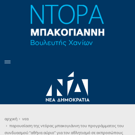
αρχική
νεα
παρουσίαση της ντόρας μπακογιάννη του προγράμματος του
συνδυασμού “αθήνα αύριο” για τον αθλητισμό σε εκπροσώπους