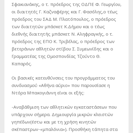
Σφακιανάκης, ο τ. πρόεδρος της ΟΔΠΕ Φ. Γεωργίου,
οι διαιτητές Γ. Καζναφέρης και Γ. Φασόλης,ο τέως
πρόεδρος του ΣΑΔ Μ. Πλατόπουλος, ο πρόεδρος
των διαιτητών μπάσκετ Κ.Δήμου και ο τέως
διεθνής διαιτητής μπάσκετ Ν. Αληφραγκής, o τ.
πρόεδρος της ΕΠΟ Κ. Τριβέλας, ο πρόεδρος των
βετεράνων αθλητών στίβου Σ. Συμεωνίδης και ο
Γραμματέας της Ομοσπονδίας Τζούντο Θ.
Καπαρός.
Οι βασικές κατευθύνσεις του προγράμματος του
συνδυασμού «Αθήνα αύριο» που παρουσίασε η
Ντόρα Μπακογιάννη είναι οι εξής:
-Αναβάθμιση των αθλητικών εγκαταστάσεων που
υπάρχουν σήμερα. Δημιουργία μικρών κλειστών
γηπέδων(έστω και με τη χρήση κινητών
σκέπαστρων-«μπαλόνια»). Προσθήκη τάπητα στα