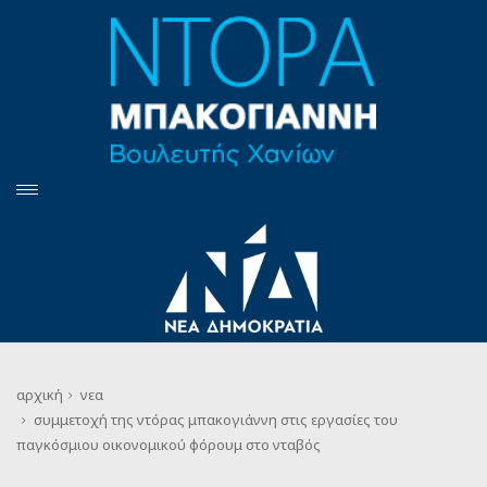
αρχική
νεα
συμμετοχή της ντόρας μπακογιάννη στις εργασίες του
παγκόσμιου οικονομικού φόρουμ στο νταβός