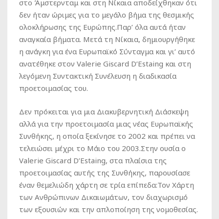
στο Άμστερνταμ και στη Νίκαια αποδείχθηκαν ότι
δεν ήταν ώριμες για το μεγάλο βήμα της θεσμικής
ολοκλήρωσης της Ευρώπης.Παρ’ όλα αυτά ήταν
αναγκαία βήματα. Μετά τη Νίκαια, δημιουργήθηκε
η ανάγκη για ένα Ευρωπαϊκό Σύνταγμα και γι’ αυτό
ανατέθηκε στον Valerie Giscard D’Estaing και στη
λεγόμενη Συντακτική Συνέλευση η διαδικασία
προετοιμασίας του.
Δεν πρόκειται για μια Διακυβερνητική Διάσκεψη
αλλά για την προετοιμασία μιας νέας Ευρωπαϊκής
Συνθήκης, η οποία ξεκίνησε το 2002 και πρέπει να
τελειώσει μέχρι το Μάιο του 2003.Στην ουσία ο
Valerie Giscard D’Estaing, στα πλαίσια της
προετοιμασίας αυτής της Συνθήκης, παρουσίασε
έναν θεμελιώδη χάρτη σε τρία επίπεδα:Τον Χάρτη
των Ανθρώπινων Δικαιωμάτων, τον διαχωρισμό
των εξουσιών και την απλοποίηση της νομοθεσίας.