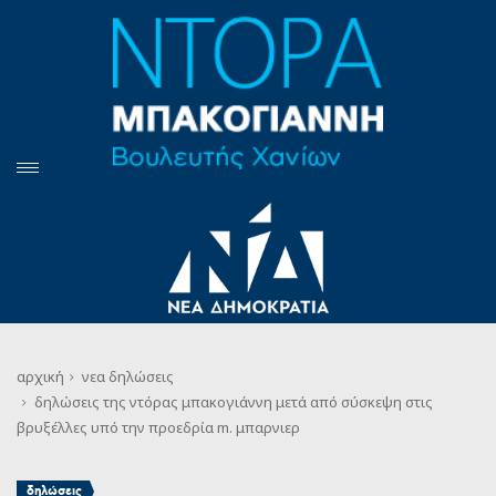
αρχική
νεα
δηλώσεις
δηλώσεις της ντόρας μπακογιάννη μετά από σύσκεψη στις
βρυξέλλες υπό την προεδρία m. μπαρνιερ
δηλώσεις