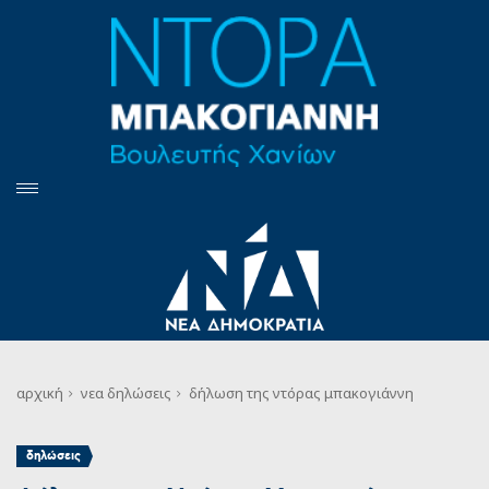
αρχική
νεα
δηλώσεις
δήλωση της ντόρας μπακογιάννη
δηλώσεις