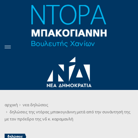
αρχική
νεα
δηλώσεις
δηλώσεις της ντόρας μπακογιάννη μετά από την συνάντησή της
με τον πρόεδρο της νδ κ. καραμανλή
δηλώσεις