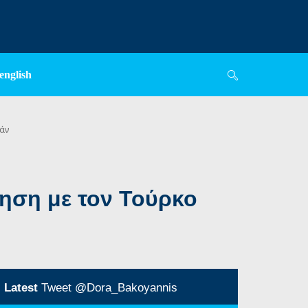
english
γάν
ηση με τον Τούρκο
Latest
Tweet @Dora_Bakoyannis