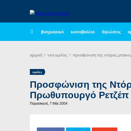
βιογραφικό
κοινοβούλιο
δηλώσεις
ο
αρχική
νεα
ομιλίες
προσφώνιση της ντόρας μπακογ
ομιλίες
Προσφώνιση της Ντόρ
Πρωθυπουργό Ρετζέπ 
Παρασκευή, 7 Μάι 2004