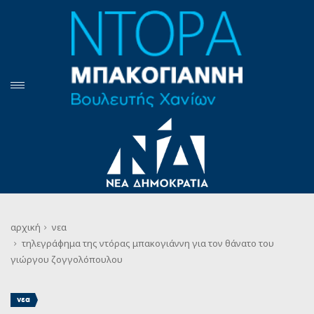
αρχική
νεα
τηλεγράφημα της ντόρας μπακογιάννη για τον θάνατο του
γιώργου ζογγολόπουλου
νεα