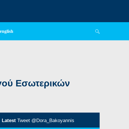
english
γού Εσωτερικών
Latest
Tweet @Dora_Bakoyannis