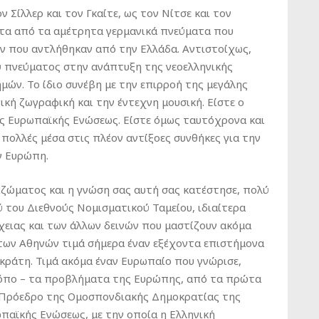
ν Σίλλερ και τον Γκαίτε, ως τον Νίτσε και τον
στα από τα αμέτρητα γερμανικά πνεύματα που
ν που αντλήθηκαν από την Ελλάδα. Αντιστοίχως,
ύ πνεύματος στην ανάπτυξη της νεοελληνικής
μών. Το ίδιο συνέβη με την επιρροή της μεγάλης
κή ζωγραφική και την έντεχνη μουσική. Είστε ο
ς Ευρωπαϊκής Ενώσεως. Είστε όμως ταυτόχρονα και
πολλές μέσα στις πλέον αντίξοες συνθήκες για την
ην Ευρώπη.
ριζώματος και η γνώση σας αυτή σας κατέστησε, πολύ
 του Διεθνούς Νομισματικού Ταμείου, ιδιαίτερα
ειας και των άλλων δεινών που μαστίζουν ακόμα
 των Αθηνών τιμά σήμερα έναν εξέχοντα επιστήμονα
οκράτη. Τιμά ακόμα έναν Ευρωπαίο που γνώρισε,
τρόπο – τα προβλήματα της Ευρώπης, από τα πρώτα
ον Πρόεδρο της Ομοσπονδιακής Δημοκρατίας της
παϊκής Ενώσεως, με την οποία η Ελληνική