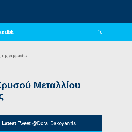
english
ς της γερμανίας
Χρυσού Μεταλλίου
ς
Latest
Tweet @Dora_Bakoyannis