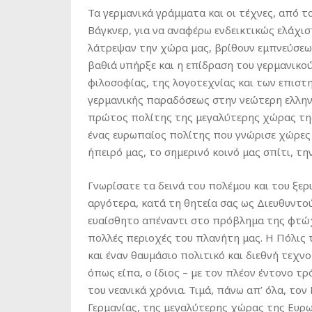
Τα γερμανικά γράμματα και οι τέχνες, από το
Βάγκνερ, για να αναφέρω ενδεικτικώς ελάχι
λάτρεψαν την χώρα μας, βρίθουν εμπνεύσεω
βαθιά υπήρξε και η επίδραση του γερμανικο
φιλοσοφίας, της λογοτεχνίας και των επιστη
γερμανικής παραδόσεως στην νεώτερη ελληνι
πρώτος πολίτης της μεγαλύτερης χώρας τη
ένας ευρωπαίος πολίτης που γνώρισε χώρες 
ήπειρό μας, το σημερινό κοινό μας σπίτι, τ
Γνωρίσατε τα δεινά του πολέμου και του ξε
αργότερα, κατά τη θητεία σας ως Διευθυντού
ευαίσθητο απέναντι στο πρόβλημα της φτώχ
πολλές περιοχές του πλανήτη μας. Η Πόλις
και έναν θαυμάσιο πολιτικό και διεθνή τεχν
όπως είπα, ο ίδιος – με τον πλέον έντονο 
του νεανικά χρόνια. Τιμά, πάνω απ’ όλα, τ
Γερμανίας, της μεγαλύτερης χώρας της Ευρω