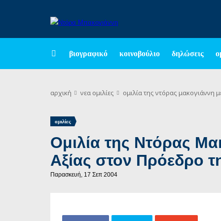
βιογραφικό
κοινοβούλιο
δηλώσεις
ο
αρχική
νεα
ομιλίες
ομιλία της ντόρας μακογιάννη 
ομιλίες
Ομιλία της Ντόρας Μα
Αξίας στον Πρόεδρο τ
Παρασκευή, 17 Σεπ 2004