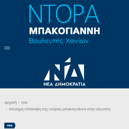
αρχική
νεα
επίσημη επίσκεψη της ντόρας μπακογιάννη στην αίγυπτο
νεα