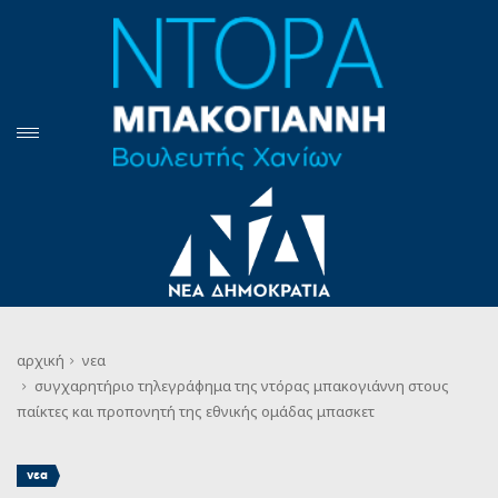
αρχική
νεα
συγχαρητήριο τηλεγράφημα της ντόρας μπακογιάννη στους
παίκτες και προπονητή της εθνικής ομάδας μπασκετ
νεα