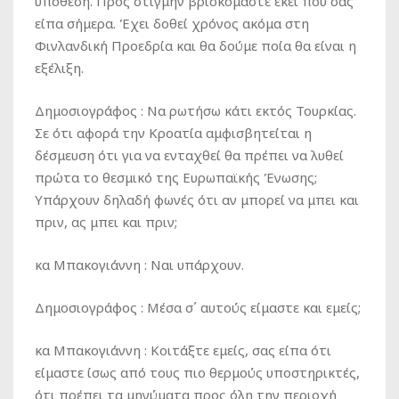
υπόθεση. Προς στιγμήν βρισκόμαστε εκεί που σας
είπα σήμερα. Έχει δοθεί χρόνος ακόμα στη
Φινλανδική Προεδρία και θα δούμε ποία θα είναι η
εξέλιξη.
Δημοσιογράφος :
Να ρωτήσω κάτι εκτός Τουρκίας.
Σε ότι αφορά την Κροατία αμφισβητείται η
δέσμευση ότι για να ενταχθεί θα πρέπει να λυθεί
πρώτα το θεσμικό της Ευρωπαϊκής Ένωσης;
Υπάρχουν δηλαδή φωνές ότι αν μπορεί να μπει και
πριν, ας μπει και πριν;
κα Μπακογιάννη :
Ναι υπάρχουν.
Δημοσιογράφος :
Μέσα σ΄ αυτούς είμαστε και εμείς;
κα Μπακογιάννη :
Κοιτάξτε εμείς, σας είπα ότι
είμαστε ίσως από τους πιο θερμούς υποστηρικτές,
ότι πρέπει τα μηνύματα προς όλη την περιοχή