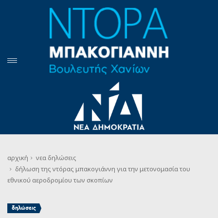
αρχική
νεα
δηλώσεις
δήλωση της ντόρας μπακογιάννη για την μετονομασία του
εθνικού αεροδρομίου των σκοπίων
δηλώσεις