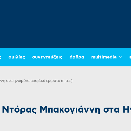
ς
ομιλίες
συνεντεύξεις
άρθρα
multimedia
η στα ηνωμένα αραβικά εμιράτα (η.α.ε.)
ς Ντόρας Μπακογιάννη στα 