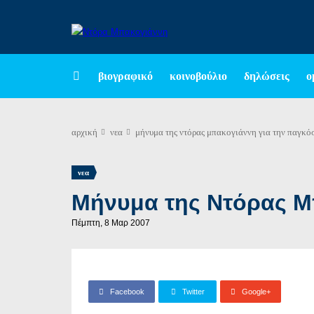
βιογραφικό
κοινοβούλιο
δηλώσεις
ο
αρχική
νεα
μήνυμα της ντόρας μπακογιάννη για την παγκό
νεα
Μήνυμα της Ντόρας Μ
Πέμπτη, 8 Μαρ 2007
Facebook
Twitter
Google+