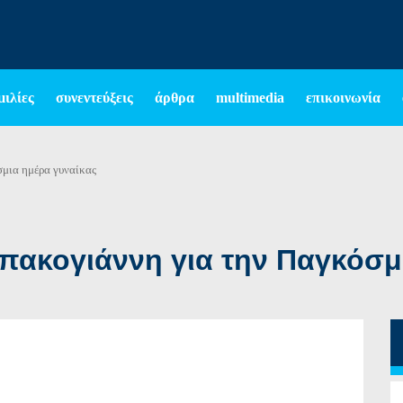
μιλίες
συνεντεύξεις
άρθρα
multimedia
επικοινωνία
σμια ημέρα γυναίκας
πακογιάννη για την Παγκόσμ