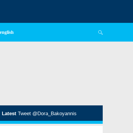
english
Latest
Tweet @Dora_Bakoyannis