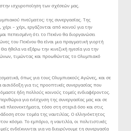
 στην ισχυροποίηση των σχέσεών μας.
λυμπιακού πνεύματος: της συνεργασίας. Της
 χέρι – χέρι, εργάζονται από κοινού για την
μαι πεπεισμένη ότι το Πεκίνο θα διοργανώσει
ώνες του Πεκίνου θα είναι μια πραγματική γιορτή
 Θα ήθελα να εξάρω την κινεζική ηγεσία για την
γώνων, τιμώντας και προωθώντας το Ολυμπιακό
σματικά, όπως για τους Ολυμπιακούς Αγώνες, και σε
ρα αισιόδοξη για τις προοπτικές συνεργασίας που
όμαστε ήδη πολλούς κοινούς τομείς ενδιαφέροντος.
ριθώρια για ενίσχυση της συνεργασίας μας και σε
ικά πλεονεκτήματα, τόσο στη στεριά όσο και στις
ράδοση στον τομέα της ναυτιλίας. Ο ελληνόκτητος
τον κόσμο. Το εμπόριο, η ναυτιλία, οι πολιτιστικές
μείς ενδείκνυνται για να διευρύνουμε τη συνεργασία