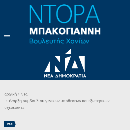
αρχική
νεα
έναρξη συμβουλιου γενικων υποθεσεων και εξωτερικων
σχεσεων εε
νεα