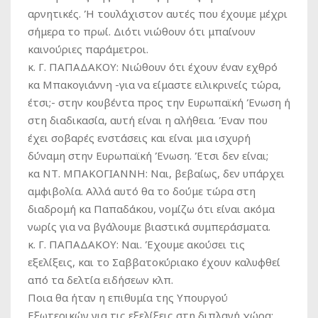
αρνητικές. Ή τουλάχιστον αυτές που έχουμε μέχρι
σήμερα το πρωί. Διότι νιώθουν ότι μπαίνουν
καινούριες παράμετροι.
κ. Γ. ΠΑΠΑΔΑΚΟΥ:
Νιώθουν ότι έχουν έναν εχθρό
κα Μπακογιάννη -για να είμαστε ειλικρινείς τώρα,
έτσι;- στην κουβέντα προς την Ευρωπαϊκή Ένωση ή
στη διαδικασία, αυτή είναι η αλήθεια. Έναν που
έχει σοβαρές ενστάσεις και είναι μια ισχυρή
δύναμη στην Ευρωπαϊκή Ένωση. Έτσι δεν είναι;
κα ΝΤ. ΜΠΑΚΟΓΙΑΝΝΗ:
Ναι, βεβαίως, δεν υπάρχει
αμφιβολία. Αλλά αυτό θα το δούμε τώρα στη
διαδρομή κα Παπαδάκου, νομίζω ότι είναι ακόμα
νωρίς για να βγάλουμε βιαστικά συμπεράσματα.
κ. Γ. ΠΑΠΑΔΑΚΟΥ:
Ναι. Έχουμε ακούσει τις
εξελίξεις, και το Σαββατοκύριακο έχουν καλυφθεί
από τα δελτία ειδήσεων κλπ.
Ποια θα ήταν η επιθυμία της Υπουργού
Εξωτερικών για τις εξελίξεις στη διπλανή χώρα;