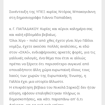
Συνέντευξη της ΥΠΕΞ κυρίας Ντόρας Μπακογιάννη
στη δημοσιογράφο Γιάννα Παπαδάκη
κ. Γ. ΠΑΠΑΔΑΚΟΥ:
Κυρίες και κύριοι καλημέρα σας
και καλή εβδομάδα βεβαίως.
Όλοι λίγο – πολύ από χθες έχετε γίνει λίγο Γάλλοι
νομίζω, έχετε ακούσει πολλές αναλύσεις, κι εδώ
στον «ΣΚΑΪ», ενδιαφέρουσες αρκετές φορές, για τις
γαλλικές εκλογές, ένα θέμα που έτσι κι αλλιώς
πρέπει να ξέρετε ότι περισσότερο συγκινεί από
οποιαδήποτε άλλη χώρα ευρωπαϊκή όλους τους
λαούς των χωρών της Ευρωπαϊκής Ένωσης, η
Γαλλία έχει μια ιστορία άλλωστε.
Η επικράτηση βέβαια του Νικολά Σαρκοζί δεν ήταν
είδηση, εφόσον επαληθεύτηκαν πλήρως οι
δημοσκοπήσεις, και κάτι παραπάνω απ’ ό,τι
φαίνεται, και τα exit pols επίσης.