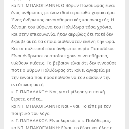
κα ΝΤ. ΜΠΑΚΟΓΙΑΝΝΗ:
Ο Βύρων Πολύδωρας είναι
ένας άνθρωπος με έναν ιδιαίτερα ευθύ χαρακτήρα.
Ένας άνθρωπος συναισθηματικός και ανοιχτός. Η
δύναμη του Βύρωνα του Πολύδωρα τόσα χρόνια,
και στην επικοινωνία, ήταν ακριβώς ότι ποτέ δεν
έκρυβε αυτά τα οποία αισθανόταν εκείνη την ώρα.
Και οι πολιτικοί είναι άνθρωποι κυρία Παπαδάκου.
Είναι άνθρωποι οι οποίοι έχουν συναισθήματα,
νιώθουν πιέσεις. Το βέβαιον είναι ότι δεν εννοούσε
ποτέ ο Βύρων Πολύδωρας ότι κάνει αγγαρεία με
την έννοια που προσπαθούν να του δώσουν την
εντύπωση αυτή.
κ. Γ. ΠΑΠΑΔΑΚΟΥ:
Ναι, γιατί μίλησε για ποινή
ξέρετε, οπότε…
κα ΝΤ. ΜΠΑΚΟΓΙΑΝΝΗ:
Ναι – ναι. Το είπε με τον
ποιητικό του λόγο.
κ. Γ. ΠΑΠΑΔΑΚΟΥ:
Είναι λυρικός ο κ. Πολύδωρας.
κα ΝΤ. ΜΠΑΚΟΓΙΑΝΝΗ:
Είναι, το ξέρει και όλος ο