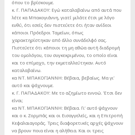
όπου το βρίσκουμε.
κ. Γ. ΠΑΠΑΔΑΚΟΥ:
Εγώ καταλαβαίνω από αυτά που
λέτε κα Μπακογιάννη, γιατί μιλάτε έτσι με λόγο
ευθύ, ότι εσείς δεν πιστεύετε ότι ήταν ανίδεοι
κάποιοι Πρόεδροι Ταμείων, όπως
χαρακτηρίστηκαν από άλλο συνάδελφό σας.
Πιστεύετε ότι κάποιοι τη μη αθώα αυτή διαδρομή
του ομολόγου, του συγκεκριμένου, το οποίο είναι
και το επίμαχο, την εκμεταλλεύτηκαν. Αυτό
καταλαβαίνω.
κα ΝΤ. ΜΠΑΚΟΓΙΑΝΝΗ:
Βέβαια, βεβαίως. Μα γι’
αυτό και ψάχνουμε.
κ. Γ. ΠΑΠΑΔΑΚΟΥ:
Με το αζημίωτο εννοώ. Έτσι δεν
είναι;
κα ΝΤ. ΜΠΑΚΟΓΙΑΝΝΗ:
Βέβαια. Γι’ αυτό ψάχνουν
και ο κ. Ζορμπάς και οι Εισαγγελείς, και η Επιτροπή
Κεφαλαιαγοράς. Τρεις διαφορετικές αρχές ψάχνουν
να βρουν ποια είναι η αλήθεια. Και οι τρεις