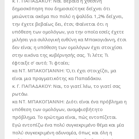
κ. Γ. ΠΑΠΑΔΑΚΟΥ:
Ναι. Βέβαια η χθεσινή
δημοσκόπηση που δημοσιεύτηκε δείχνει ότι
μειώνεται ακόμα πιο πολύ η ψαλίδα. 1,2% δείχνει,
την έχετε βεβαίως δει, έτσι; Φαίνεται ότι η
υπόθεση των ομολόγων, για την οποία εσείς έχετε
μιλήσει για συλλογική ευθύνη κα Μπακογιάννη, έτσι
δεν είναι; η υπόθεση των ομολόγων έχει στοιχίσει
στην εικόνα της κυβέρνησής σας. Τι λέτε; Τι
έφταιξε σ’ αυτό; Τι φταίει;
κα ΝΤ. ΜΠΑΚΟΓΙΑΝΝΗ:
Ό,τι έχει στοιχίζει, μα
είναι μια πραγματικότης κα Παπαδάκου.
κ. Γ. ΠΑΠΑΔΑΚΟΥ:
Ναι, το γιατί λέω, το γιατί σας
ρωτάω.
κα ΝΤ. ΜΠΑΚΟΓΙΑΝΝΗ:
Διότι είναι ένα πρόβλημα η
υπόθεση των ομολόγων, αναμφισβήτητο
πρόβλημα. Το ερώτημα είναι, πώς εντοπίζεται.
Εγώ εντοπίζω ένα πολύ συγκεκριμένο θέμα και μία
πολύ συγκεκριμένη αδυναμία, όπως και όλη η