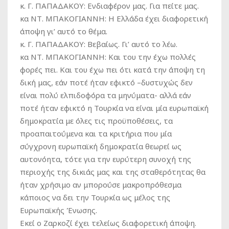
κ. Γ. ΠΑΠΑΔΑΚΟΥ:
Ενδιαφέρον μας. Για πείτε μας.
κα ΝΤ. ΜΠΑΚΟΓΙΑΝΝΗ:
Η Ελλάδα έχει διαφορετική
άποψη γι’ αυτό το θέμα.
κ. Γ. ΠΑΠΑΔΑΚΟΥ:
Βεβαίως. Γι’ αυτό το λέω.
κα ΝΤ. ΜΠΑΚΟΓΙΑΝΝΗ:
Και του την έχω πολλές
φορές πει. Και του έχω πει ότι κατά την άποψη τη
δική μας, εάν ποτέ ήταν εφικτό –δυστυχώς δεν
είναι πολύ ελπιδοφόρα τα μηνύματα- αλλά εάν
ποτέ ήταν εφικτό η Τουρκία να είναι μία ευρωπαϊκή
δημοκρατία με όλες τις προϋποθέσεις, τα
προαπαιτούμενα και τα κριτήρια που μία
σύγχρονη ευρωπαϊκή δημοκρατία θεωρεί ως
αυτονόητα, τότε για την ευρύτερη συνοχή της
περιοχής της δικιάς μας και της σταθερότητας θα
ήταν χρήσιμο αν μπορούσε μακροπρόθεσμα
κάποιος να δει την Τουρκία ως μέλος της
Ευρωπαϊκής Ένωσης.
Εκεί ο Ζαρκοζί έχει τελείως διαφορετική άποψη.