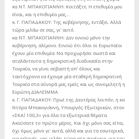
κα ΝΤ. ΜΠΑΚΟΓΙΑΝΝΗ:
Κοιτάξτε. Η επιθυμία μου
είναι, και η επιθυμία μας…
κ. Γ. ΠΑΠΑΔΑΚΟΥ:
Της κυβέρνησης, εντάξει. Αλλά
τώρα μιλάω σε σας, γι’ αυτό.
κα ΝΤ. ΜΠΑΚΟΓΙΑΝΝΗ:
Δεν εννοώ μόνο την
κυβέρνηση, αλίμονο. Εννοώ ότι όλοι οι Ευρωπαίοι
έχουν μία επιθυμία: Να προχωρήσει σωστά και
αταλάντευτα η δημοκρατική διαδικασία στην
Τουρκία, να γίνει σεβαστή απ’ όλους και
ταυτόχρονα να έχουμε μία σταθερή δημοκρατική
Τουρκία στα σύνορά μας εμείς και ως συνομιλητή η
Ευρώπη.
ΔΙΑΛΕΙΜΜΑ
κ. Γ. ΠΑΠΑΔΑΚΟΥ:
Πρωί της Δευτέρας λοιπόν, η κα
Ντόρα Μπακογιάννη, Υπουργός Εξωτερικών, στον
«ΣΚΑΪ 100,3» για όλα τα εξωτερικά θέματα.
Ακούσατε το πρώτο μέρος. Και όχι μόνο σας είπα,
όχι όμως μόνο γι’ αυτά, αλλά και για τα εσωτερικά,
για εκλογές, μας μιλάει τώρα στη συνέχεια, για τον