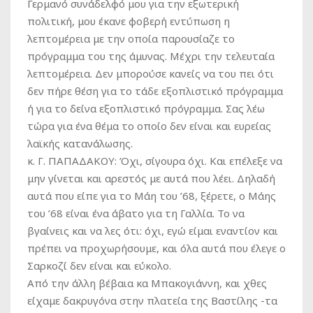
Γερμανό συνάδελφό μου για την εξωτερική
πολιτική, μου έκανε φοβερή εντύπωση η
λεπτομέρεια με την οποία παρουσίαζε το
πρόγραμμα του της άμυνας. Μέχρι την τελευταία
λεπτομέρεια. Δεν μπορούσε κανείς να του πει ότι
δεν πήρε θέση για το τάδε εξοπλιστικό πρόγραμμα
ή για το δείνα εξοπλιστικό πρόγραμμα. Σας λέω
τώρα για ένα θέμα το οποίο δεν είναι και ευρείας
λαϊκής κατανάλωσης.
κ. Γ. ΠΑΠΑΔΑΚΟΥ:
Όχι, σίγουρα όχι. Και επέλεξε να
μην γίνεται και αρεστός με αυτά που λέει. Δηλαδή
αυτά που είπε για το Μάη του ’68, ξέρετε, ο Μάης
του ’68 είναι ένα άβατο για τη Γαλλία. Το να
βγαίνεις και να λες ότι: όχι, εγώ είμαι εναντίον και
πρέπει να προχωρήσουμε, και όλα αυτά που έλεγε ο
Σαρκοζί δεν είναι και εύκολο.
Από την άλλη βέβαια κα Μπακογιάννη, και χθες
είχαμε δακρυγόνα στην πλατεία της Βαστίλης -τα